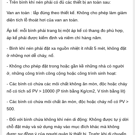
- Trên bình khí nén phải có đủ các thiết bị an toàn sau:
Van an toàn : lắp đúng theo thiết kế. Không cho phép làm giảm
diện tích lỗ thoát hơi của van an toàn.
Áp kế: mỗi bình phải trang bị một áp kế có thang đo phù hợp,
áp kế phải được kiểm định và niêm chì hàng năm.
- Bình khí nén phải đặt xa nguồn nhiệt ít nhất 5 mét, không đặt
ở những nơi dễ cháy, nổ.
- Không cho phép đặt trong hoặc gần kề những nhà có người
ở, những công trình công cộng hoặc công trình sinh hoạt:
- Các bình có chứa các môi chất không ăn mòn, độc hoặc cháy
nổ có tích số PV > 10000 (P tính bằng Kg/cm2, V tính bằng lít)
- Các bình có chứa môi chất ăn mòn, độc hoặc cháy nổ có PV >
500.
- Đối với bình chứa không khí nén di động: Không được tự ý dời
chỗ đặt máy và sử dụng máy vào mục đích khác mà không
được sự đồng ý của người quản lý thiết bị. Trước khi di chuyển