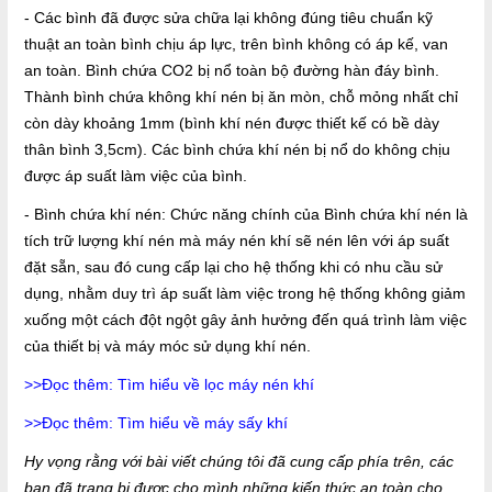
- Các bình đã được sửa chữa lại không đúng tiêu chuẩn kỹ
thuật an toàn bình chịu áp lực, trên bình không có áp kế, van
an toàn. Bình chứa CO2 bị nổ toàn bộ đường hàn đáy bình.
Thành bình chứa không khí nén bị ăn mòn, chỗ mỏng nhất chỉ
còn dày khoảng 1mm (bình khí nén được thiết kế có bề dày
thân bình 3,5cm). Các bình chứa khí nén bị nổ do không chịu
được áp suất làm việc của bình.
- Bình chứa khí nén: Chức năng chính của Bình chứa khí nén là
tích trữ lượng khí nén mà máy nén khí sẽ nén lên với áp suất
đặt sẵn, sau đó cung cấp lại cho hệ thống khi có nhu cầu sử
dụng, nhằm duy trì áp suất làm việc trong hệ thống không giảm
xuống một cách đột ngột gây ảnh hưởng đến quá trình làm việc
của thiết bị và máy móc sử dụng khí nén.
>>Đọc thêm: Tìm hiểu về lọc máy nén khí
>>Đọc thêm: Tìm hiểu về máy sấy khí
Hy vọng rằng với bài viết chúng tôi đã cung cấp phía trên, các
bạn đã trang bị được cho mình những kiến thức an toàn cho