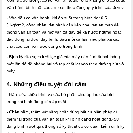
kiểm tra đo lường: áp kế, van an toàn, rơ le khống chế áp suất.
Vận hành bình một các an toàn theo đúng quy trình của đơn vị.
- Vào đầu ca vận hành, khi áp suất trong bình đạt 0,5
(1kg/cm2, công nhân vận hành cần kéo nhẹ van an toàn để
thông van an toàn và mở van xả đáy để xả nước ngưng hoặc
dầu đọng lại dưới đáy bình. Sau mỗi ca làm việc phải xả các
chất cáu cặn và nước đọng ở trong bình.
- Định kỳ rửa sạch lưới lọc gió của máy nén ít nhất hai tháng
một lần để đề phòng bụi và tạp chất lọt vào theo đường hút vô
máy.
4. Những điều tuyệt đối cấm
- Hàn, sửa chữa bình và các bộ phận chịu áp lực của bình
trong khi bình đang còn áp suất.
- Chèn hãm, thêm vật nặng hoặc dùng bất cứ biện pháp gì
thêm tải trọng của van an toàn khi bình đang hoạt động.-Sử
dụng bình vượt quá thông số kỹ thuật do cơ quan kiểm định kỹ