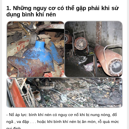
1. Những nguy cơ có thể gặp phải khi sử
dụng bình khí nén
- Nổ áp lực: bình khí nén có nguy cơ nổ khi bị nung nóng, đổ
ngã , va đập . . . hoặc khi bình khí nén bị ăn mòn, rỗ quá mức
qui định.