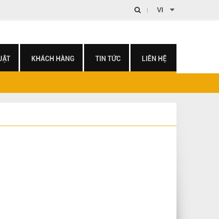
VI
EN
UẬT
KHÁCH HÀNG
TIN TỨC
LIÊN HỆ