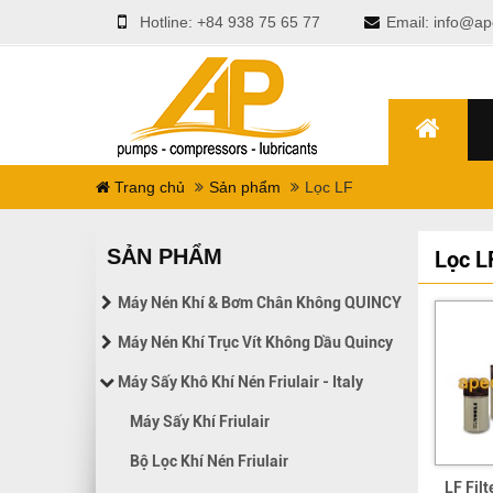
Hotline:
+84 938 75 65 77
Email:
info@ap
Trang chủ
Sản phẩm
Lọc LF
SẢN PHẨM
Lọc L
Máy Nén Khí & Bơm Chân Không QUINCY
Máy Nén Khí Trục Vít Không Dầu Quincy
Máy Sấy Khô Khí Nén Friulair - Italy
Máy Sấy Khí Friulair
Bộ Lọc Khí Nén Friulair
LF Filt