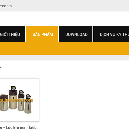
eco.vn
GIỚI THIỆU
SẢN PHẨM
DOWNLOAD
DỊCH VỤ KỸ TH
F
er - Lọc khí nén (kiểu