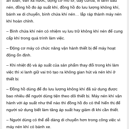
an toàn, van xả nước, động cơ mô tơ, dây curoa, xi lanh đầu
nén, đồng hồ đo áp suất khí, đồng hồ đo lưu lượng không khí,
bánh xe di chuyển, bình chứa khí nén… lắp ráp thành máy nén
khí hoàn chỉnh.
– Bình chứa khí nén có nhiệm vụ lưu trữ không khí nén để cung
cấp khí trong quá trình làm việc.
– Động cơ máy có chức năng vận hành thiết bị để máy hoạt
động ổn định.
– Khi nhiệt độ và áp suất của sản phẩm thay đổi trong khi làm
việc thì xi lanh giữ vai trò tạo ra không gian hút và nén khí ở
thiết bị
– Đồng hồ dùng để đo lưu lượng không khí đã sử dụng được
bao nhiêu để người dùng tiện theo dõi thiết bị. Máy nén khí vận
hành với áp suất như thế nào thì đồng hồ đo có thể hiển thị để
người sử dụng biết làm tăng áp suất hay giảm đi khi cần thiết.
– Người dùng có thể dễ dàng di chuyển hơn trong công việc vì
máy nén khí có bánh xe.