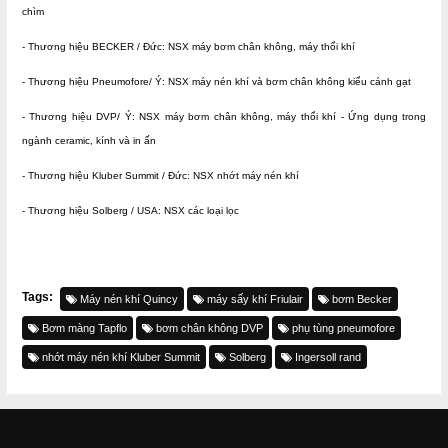
chìm
- Thương hiệu BECKER / Đức: NSX máy bơm chân không, máy thổi khí
- Thương hiệu Pneumofore/ Ý: NSX máy nén khí và bơm chân không kiểu cánh gạt
- Thương hiệu DVP/ Ý: NSX máy bơm chân không, máy thổi khí - Ứng dụng trong
ngành ceramic, kính và in ấn
- Thương hiệu Kluber Summit / Đức: NSX nhớt máy nén khí
- Thương hiệu Solberg / USA: NSX các loại lọc
Tags:
Máy nén khí Quincy
máy sấy khí Friulair
bơm Becker
Bơm màng Tapflo
bơm chân không DVP
phụ tùng pneumofore
nhớt máy nén khí Kluber Summit
Solberg
Ingersoll rand