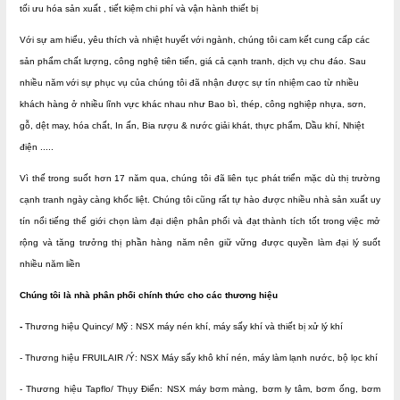
tối ưu hóa sản xuất , tiết kiệm chi phí và vận hành thiết bị
Với sự am hiểu, yêu thích và nhiệt huyết với ngành, chúng tôi cam kết cung cấp các
sản phẩm chất lượng, công nghệ tiên tiến, giá cả cạnh tranh, dịch vụ chu đáo. Sau
nhiều năm với sự phục vụ của chúng tôi đã nhận được sự tín nhiệm cao từ nhiều
khách hàng ở nhiều lĩnh vực khác nhau như Bao bì, thép, công nghiệp nhựa, sơn,
gỗ, dệt may, hóa chất, In ấn, Bia rượu & nước giải khát, thực phẩm, Dầu khí, Nhiệt
điện .....
Vì thế trong suốt hơn 17 năm qua, chúng tôi đã liên tục phát triển mặc dù thị trường
cạnh tranh ngày càng khốc liệt. Chúng tôi cũng rất tự hào được nhiều nhà sản xuất uy
tín nổi tiếng thế giới chọn làm đại diện phân phối và đạt thành tích tốt trong việc mở
rộng và tăng trưởng thị phần hàng năm nên giữ vững được quyền làm đại lý suốt
nhiều năm liền
Chúng tôi là nhà phân phối chính thức cho các thương hiệu
-
Thương hiệu Quincy/ Mỹ : NSX máy nén khí, máy sấy khí và thiết bị xử lý khí
- Thương hiệu FRUILAIR /Ý: NSX Máy sấy khô khí nén, máy làm lạnh nước, bộ lọc khí
- Thương hiệu Tapflo/ Thụy Điển: NSX máy bơm màng, bơm ly tâm, bơm ống, bơm