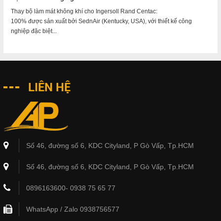
Thay bộ làm mát không khí cho Ingersoll Rand Centac:
100% được sản xuất bởi SednAir (Kentucky, USA), với thiết kế công
nghiệp đặc biệt...
LIÊN HỆ
Số 46, đường số 6, KDC Cityland, P Gò Vấp, Tp.HCM
Số 46, đường số 6, KDC Cityland, P Gò Vấp, Tp.HCM
0896163600- 0938 75 65 77
WhatsApp / Zalo 0938756577